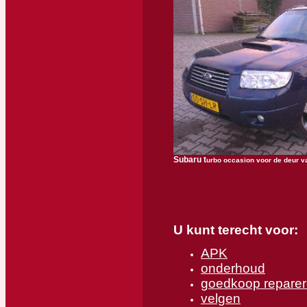
Subaru t
urbo occasion voor de deur v
U kunt terecht voor:
APK
onderhoud
goedkoop reparer
velgen