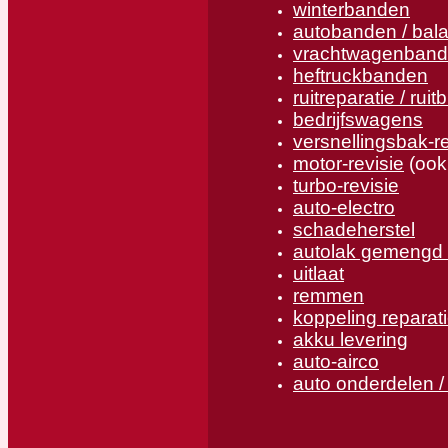
winterbanden
autobanden / bal
vrachtwagenban
heftruckbanden
ruitreparatie / ruit
bedrijfswagens
versnellingsbak-re
motor-revisie
(ook
turbo-revisie
auto-electro
schadeherstel
autolak gemengd 
uitlaat
remmen
koppeling reparat
akku levering
auto-airco
auto onderdelen /