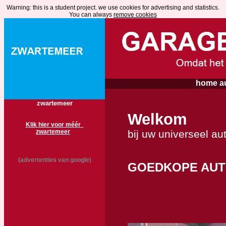
Warning: this is a student project. we use cookies for advertising and statistics.
You can alwa
ys
remove cookies
home au
zwartemeer
Welkom
Klik hier voor méér
bij uw universeel au
zwartemeer
(advertenties van google)
GOEDKOPE AUT