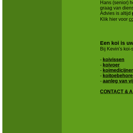
Hans (senior) he
graag van diens
Advies is altijd
Klik hier voor
c
Een koi is u
Bij Kevin's koi
-
koivissen
-
koivoer
-
koimedicijne
-
koitoebehor
-
aanleg van vi
CONTACT & A