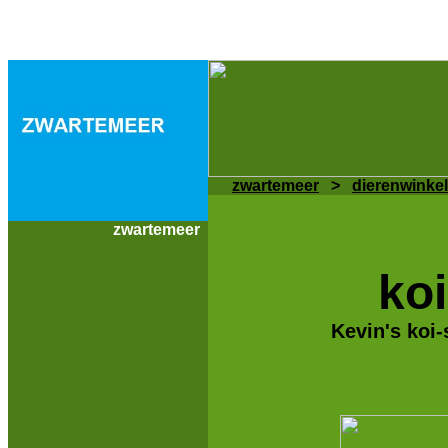
zwartemeer
>
dierenwinkel
zwartemeer
ko
Kevin's koi-