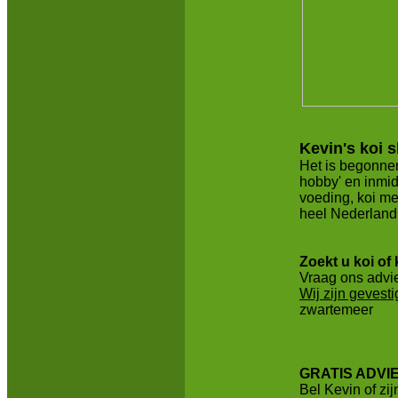
Kevin's koi 
Het is begonnen
hobby' en inmid
voeding, koi me
heel Nederland
Zoekt u koi of
Vraag ons advi
Wij zijn gevest
zwartemeer
GRATIS ADVI
Bel Kevin of zij