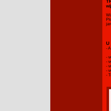
T
wi
Wi
Pl
ja
U 
- 
- 
- 
- 
- 
- 