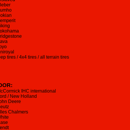
Kleber
Kumho
Nokian
Semperit
Viking
Yokohama
Bridgestone
Sava
Toyo
Uniroyal
eep tires / 4x4 tires / all terrain tires
OOR:
McCormick IHC international
Ford / New Holland
John Deere
Deutz
Alles Chalmers
White
Case
Fendt