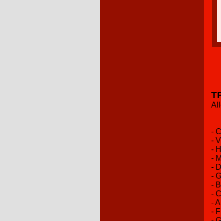
T
Al
- 
- 
- 
- 
- 
- 
- 
- 
- 
- 
- 