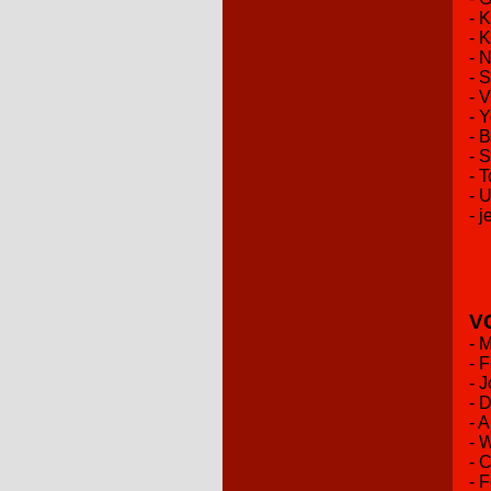
- 
- 
- 
- 
- 
- 
- 
- 
- 
- 
- j
V
- 
- 
- 
- 
- 
- 
- 
- 