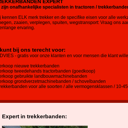
REKKERBANDEN EXPERT
j zijn onafhankelijke specialisten in tractoren / trekkerbande
j kennen ELK merk trekker en de specifike eisen voor alle we
oegen, zaaien, verplegen, spuiten, wegstransport: Vraag ons a
renlange ervaring.
kunt bij ons terecht voor:
ADVIES - gratis voor onze klanten en voor mensen die klant wil
verkoop nieuwe trekkerbanden
verkoop tweedehands tractorbanden (goedkoop)
verkoop gebruikte landbouwmachinebanden
verkoop grondverzetmachinebanden / schovelbanden
Trekkerbanden voor alle soorten / alle vermogensklassen / 10-45
Expert in trekkerbanden: