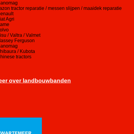
Hanomag
gazon tractor reparatie / messen slijpen / maaidek reparatie
Renault
iat Agri
Same
Volvo
isu / Valtra / Valmet
Massey Ferguson
Hanomag
Shibaura / Kubota
Chinese tractors
eer over landbouwbanden