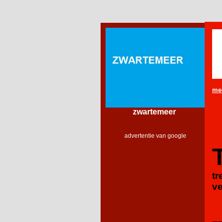
me
zwartemeer
advertentie van google
tr
ve