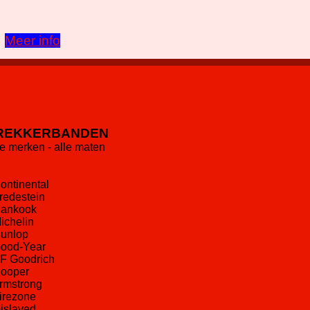
Meer info
REKKERBANDEN
le merken - alle maten
Continental
Vredestein
Hankook
Michelin
Dunlop
Good-Year
BF Goodrich
Cooper
Armstrong
Firezone
Gislaved