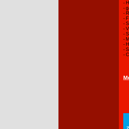
- 
- 
- 
- F
- 
- 
- S
- 
- 
- 
- 
M