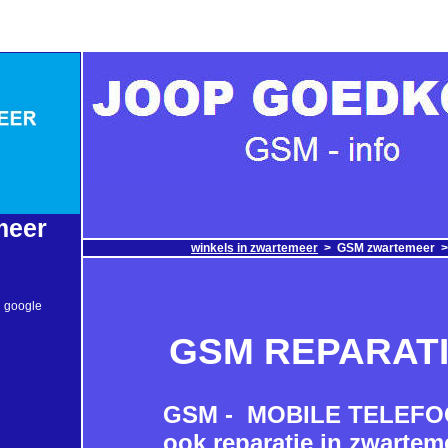
meer
winkels in zwartemeer
>
GSM zwartemeer 
n google
GSM REPARAT
GSM - MOBILE TELEF
ook reparatie in zwartem