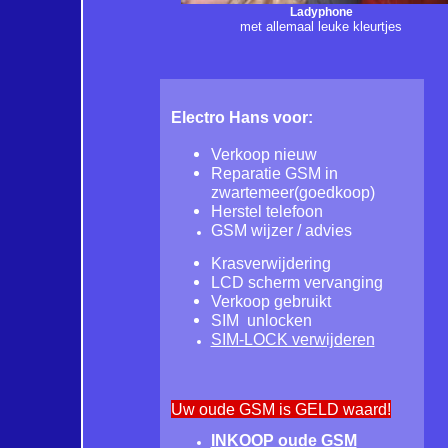
Ladyphone
met allemaal leuke kleurtjes
Electro Hans voor:
Verkoop nieuw
Reparatie GSM in
zwartemeer(goedkoop)
Herstel telefoon
GSM wijzer / advies
Krasverwijdering
LCD scherm vervanging
Verkoop gebruikt
SIM unlocken
SIM-LOCK verwijderen
Uw oude GSM is GELD waard!
INKOOP oude GSM