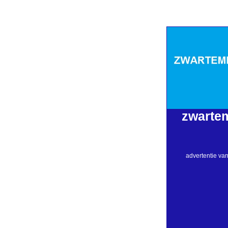
zwarte
advertentie va