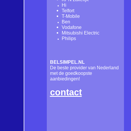
Hi
Telfort
T-Mobile
Ben
Vodafone
Mitsubishi Electric
Philips
BELSIMPEL.NL
De beste provider van Nederland
met de goedkoopste
aanbiedingen!
contact