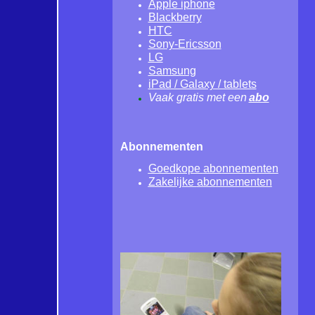
Apple iphone
Blackberry
HTC
Sony-Ericsson
LG
Samsung
iPad / Galaxy / tablets
Vaak gratis met een
abo
Abonnementen
Goedkope
abo
nnementen
Zakelijke
abo
nnementen