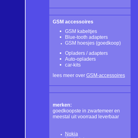
GSM accessoires
GSM kabeltjes
Blue-tooth adapters
GSM hoesjes
(goedkoop)
Opladers / adapters
Auto-opladers
car-kits
lees meer over
GSM-accessoires
merken:
goedkoopste in zwartemeer en
meestal uit voorraad leverbaar
Nokia