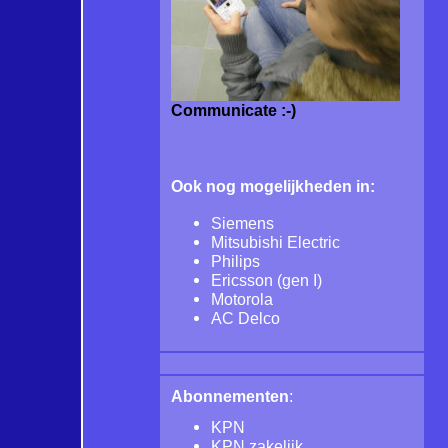
Communicate :-)
Ook nog mogelijkheden in:
Siemens
Mitsubishi Electric
Philips
Ericsson (gen I)
Motorola
AC Delco
Abonnementen
:
KPN
KPN zakelijk