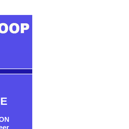
>
IE
OON
eer