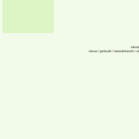
electi
nieuw / gebruikt / tweedehands / re