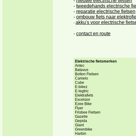
-
nieuwe electrische fietsen
-
tweedehands electrische fi
-
reparatie electrische fietsen
-
ombouw fiets naar elektrofie
akku's voor electrische fiets
-
contact en route
-
Elektrische fietsmerken
Antec
Batavus
Bolton Fietsen
Camelo
Cube
E-bikez
E-legtric
Elektrafiets
Excelsior
Ezee Bike
Flyer
Frisbee Fietsen
Gazelle
Gepida
Giant
Greenbike
Harbin