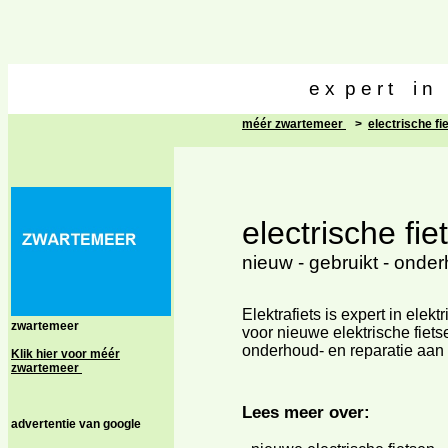
e x p e r t i n e
l
méér zwartemeer
>
electrische fi
electrische fie
nieuw - gebruikt - onder
Elektrafiets is expert in elekt
zwartemeer
voor nieuwe elektrische fiets
onderhoud- en reparatie aan e
Klik hier voor méér
zwartemeer
Lees meer over:
advertentie van google