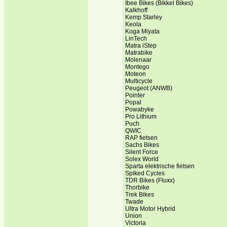
Ibee Bikes (Bikkel Bikes)
Kalkhoff
Kemp Starley
Keola
Koga Miyata
LinTech
Matra iStep
Matrabike
Molenaar
Montego
Moteon
Multicycle
Peugeot (ANWB)
Pointer
Popal
Powabyke
Pro Lithium
Puch
QWIC
RAP fietsen
Sachs Bikes
Silent Force
Solex World
Sparta elektrische fietsen
Spiked Cycles
TDR Bikes (Fluxx)
Thorbike
Trek Bikes
Twade
Ultra Motor Hybrid
Union
Victoria