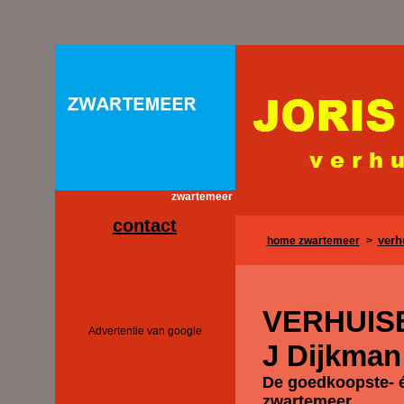
zwartemeer
contact
verh
home zwartemeer
>
VERHUIS
Advertentie van google
J Dijkman
De goedkoopste- é
zwartemeer