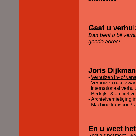
Gaat u verhu
Dan bent u bij verh
goede adres!
Joris Dijkman
-
Verhuizen in- of van
-
Verhuizen naar zwar
Internationaal verhu
-
-
Bedrijfs- & archief v
-
Archiefvernietiging 
-
Machine transport / 
En u weet het
Snel als het moet - w