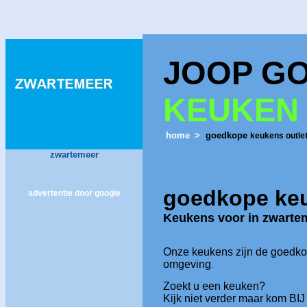
JOOP G
KEUKEN
home
>
goedkope
keukens outle
zwartemeer
goedkope
ke
advertentie door google
Keukens voor in
zwarte
Onze keukens zijn de goedk
omgeving
.
Zoekt u een keuken?
Kijk niet verder maar kom BI