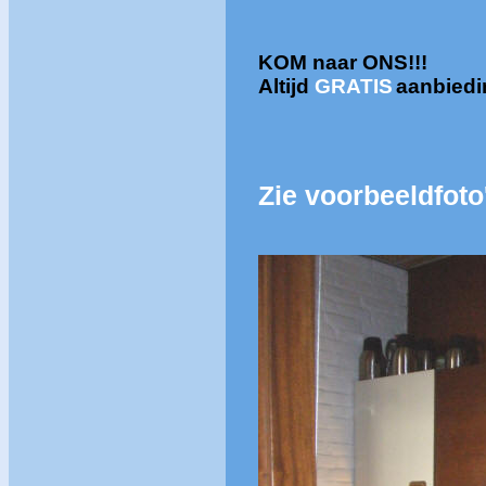
KOM naar ONS!!!
Altijd
GRATIS
aanbied
Zie voorbeeldfoto