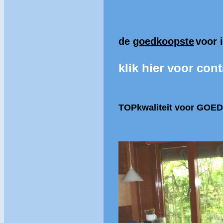
de
goedkoopste
voor 
klik hier voor cont
TOPkwaliteit
voor GOED