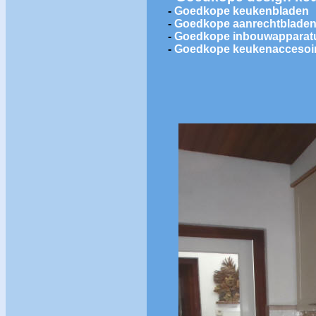
-
Goedkope keukenbladen
-
Goedkope aanrechtblade
-
Goedkope inbouwapparat
-
Goedkope keukenaccesoi