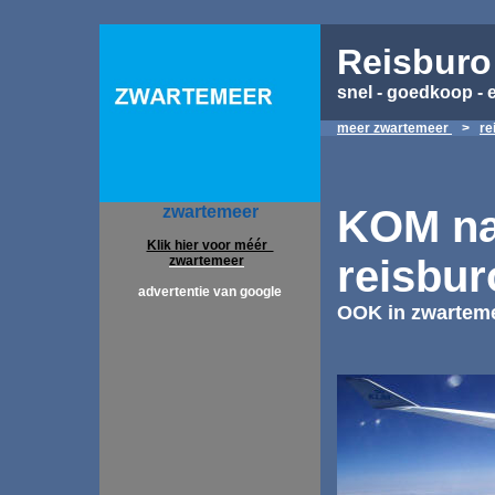
Reisburo
snel - goedkoop - 
meer zwartemeer
>
re
KOM na
zwartemeer
Klik hier voor méér
reisbur
zwartemeer
advertentie van google
OOK in zwartem