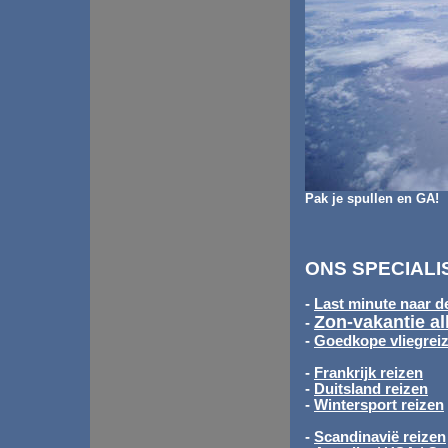
Pak je spullen en GA!
ONS SPECIALI
-
Last minute naar d
Zon-vakantie al
-
-
Goedkope vliegrei
-
Frankrijk reizen
-
Duitsland reizen
-
Wintersport reizen
-
Scandinavië reizen