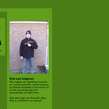
Rob van Angeren
Rob volgde de opleiding hovenier
en cultuur-techniek, werkte daarna
bij diverse bedrijven in de sector en
is ook nog bezig met een
avondstudie op HBO nivo.
Rob weet alles en Rob kán alles:
Rob is u GRAAG van dienst!