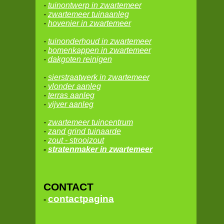
-
tuinontwerp in zwartemeer
-
zwartemeer tuinaanleg
-
hovenier in zwartemeer
-
tuinonderhoud in zwartemeer
-
bomenkappen in zwartemeer
-
dakgoten reinigen
-
sierstraatwerk in zwartemeer
-
vlonder aanleg
-
terras aanleg
-
vijver aanleg
-
zwartemeer
tuincentrum
-
zand grind tuinaarde
-
zout - strooizout
-
stratenmaker in zwartemeer
CONTACT
contactpagina
-